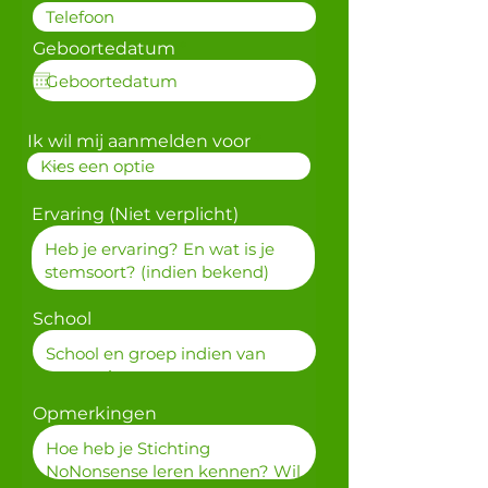
r
Geboortedatum
*
e
q
u
i
r
Ik wil mij aanmelden voor
e
d
Ervaring (Niet verplicht)
School
Opmerkingen