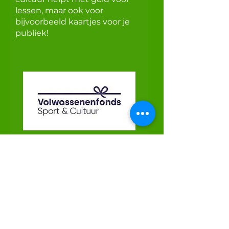
lessen, maar ook voor
bijvoorbeeld kaartjes voor je
publiek!
Lees hier meer